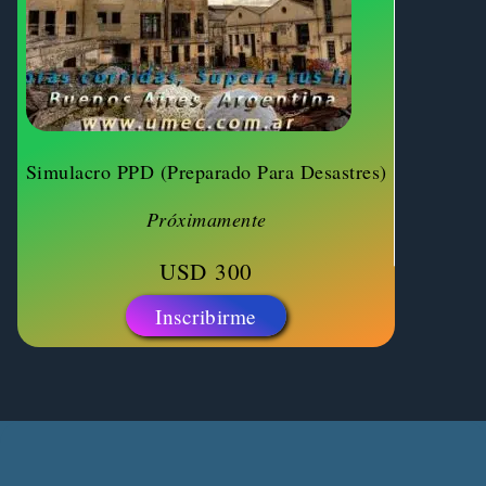
Simulacro PPD (Preparado Para Desastres)
Próximamente
USD
300
Inscribirme