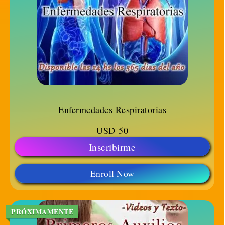
Enfermedades Respiratorias
USD
50
Inscribirme
Enroll Now
PRÓXIMAMENTE