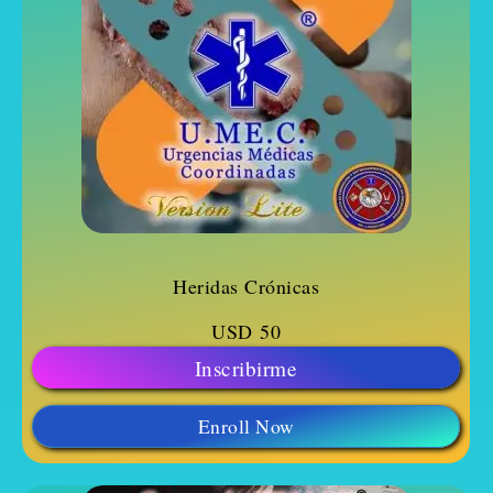
Heridas Crónicas
USD
50
Inscribirme
Enroll Now