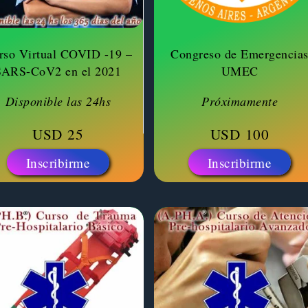
rso Virtual COVID -19 –
Congreso de Emergencia
SARS-CoV2 en el 2021
UMEC
Disponible las 24hs
Próximamente
USD
25
USD
100
Inscribirme
Inscribirme