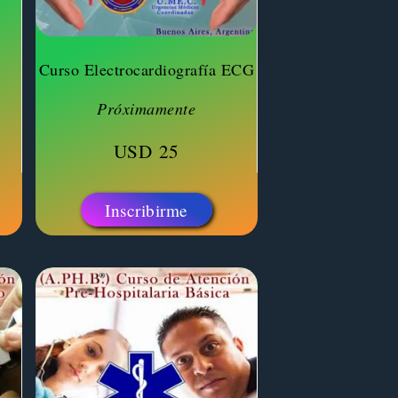
s
Curso Electrocardiografía ECG
Próximamente
USD
25
Inscribirme