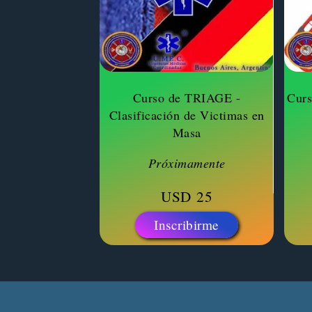
Curso de TRIAGE -
Curs
Clasificación de Victimas en
Masa
Próximamente
USD
25
Inscribirme