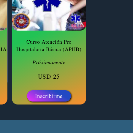
Curso Atención Pre
PHA
Hospitalaria Básica (APHB)
Próximamente
USD
25
Inscribirme