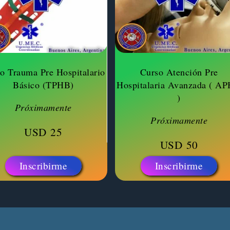
o Trauma Pre Hospitalario
Curso Atención Pre
Básico (TPHB)
Hospitalaria Avanzada ( A
)
Próximamente
Próximamente
USD
25
USD
50
Inscribirme
Inscribirme