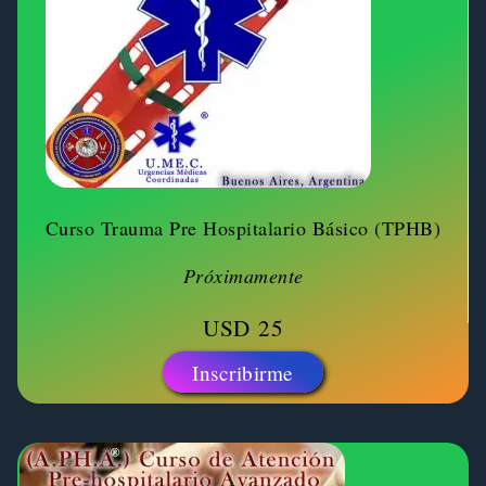
Curso Trauma Pre Hospitalario Básico (TPHB)
Próximamente
USD
25
Inscribirme