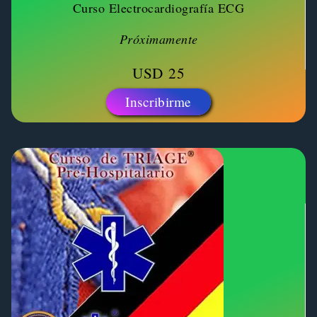
Curso Electrocardiografía ECG
Próximamente
USD
25
Inscribirme