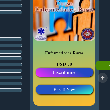
Enfermedades Raras
USD
50
Inscribirme
Enroll Now