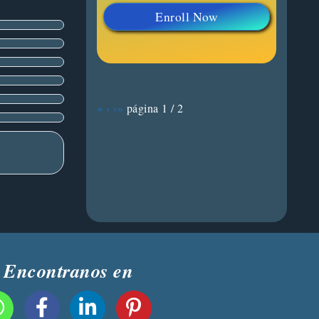
Enroll Now
«
‹
›
»
página
1
/
2
Encontranos en