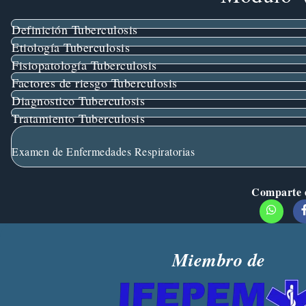
Definición Tuberculosis
Etiología Tuberculosis
Fisiopatología Tuberculosis
Factores de riesgo Tuberculosis
Diagnostico Tuberculosis
Tratamiento Tuberculosis
Examen de Enfermedades Respiratorias
Comparte e
Miembro de