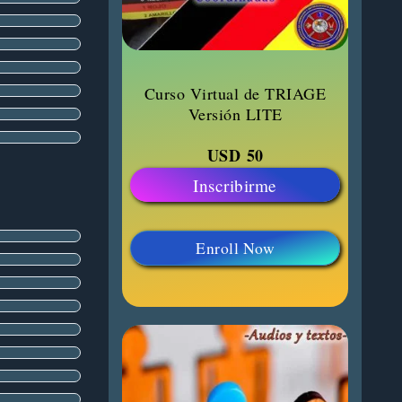
Curso Virtual de TRIAGE
Versión LITE
USD
50
Inscribirme
Enroll Now