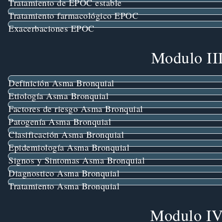
Tratamiento de EPOC estable
Tratamiento farmacológico EPOC
Exacerbaciones EPOC
Modulo II
Definición Asma Bronquial
Etiología Asma Bronquial
Factores de riesgo Asma Bronquial
Patogenía Asma Bronquial
Clasificación Asma Bronquial
Epidemiología Asma Bronquial
Signos y Sintomas Asma Bronquial
Diagnostico Asma Bronquial
Tratamiento Asma Bronquial
Modulo IV