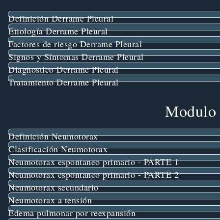
Definición Derrame Pleural
Etiología Derrame Pleural
Factores de riesgo Derrame Pleural
Signos y Síntomas Derrame Pleural
Diagnostico Derrame Pleural
Tratamiento Derrame Pleural
Modulo 
Definición Neumotorax
Clasificación Neumotorax
Neumotorax espontaneo primario - PARTE 1
Neumotorax espontaneo primario - PARTE 2
Neumotorax secundario
Neumotorax a tensión
Edema pulmonar por reexpansión