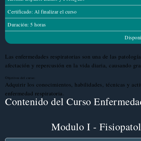
Certificado: Al finalizar el curso
Duración: 5 horas
Disponi
Las enfermedades respiratorias son una de las patologí
afectación y repercusión en la vida diaria, causando gr
Objetivos del curso:
Adquirir los conocimientos, habilidades, técnicas y acti
enfermedad respiratoria.
Contenido del Curso Enfermedad
Modulo I - Fisiopatol