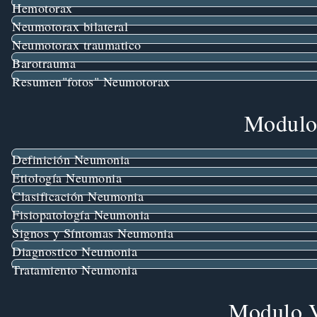
Hemotorax
Neumotorax bilateral
Neumotorax traumatico
Barotrauma
Resumen"fotos" Neumotorax
Modulo
Definición Neumonia
Etiología Neumonia
Clasificación Neumonia
Fisiopatología Neumonia
Signos y Síntomas Neumonia
Diagnostico Neumonia
Tratamiento Neumonia
Modulo V