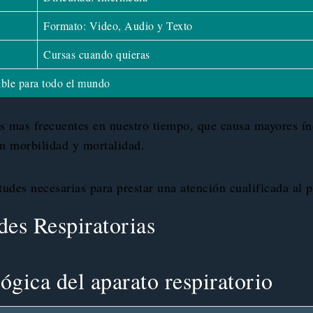
Formato: Video, Audio y Texto
Cursas cuando quieras
ble para todo el mundo
as mas frecuentes en nuestro tiempo, que causa mayores ín
an morbilidad y mortalidad.
tudes necesarias para prestar una atención cualificada al 
es Respiratorias
ógica del aparato respiratorio