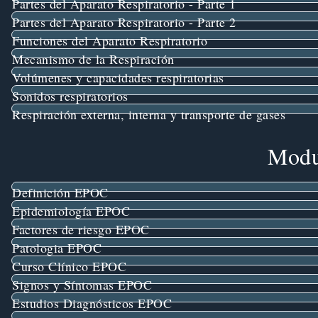
Partes del Aparato Respiratorio - Parte 1
Partes del Aparato Respiratorio - Parte 2
Funciones del Aparato Respiratorio
Mecanismo de la Respiración
Volúmenes y capacidades respiratorias
Sonidos respiratorios
Respiración externa, interna y transporte de gases
Modu
Definición EPOC
Epidemiología EPOC
Factores de riesgo EPOC
Patologia EPOC
Curso Clínico EPOC
Signos y Síntomas EPOC
Estudios Diagnósticos EPOC