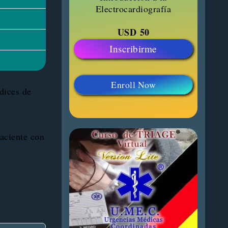
Electrocardiografía
USD
50
Inscribirme
Enroll Now
dices de
paciente con