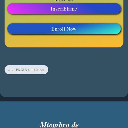
Inscribirme
Enroll Now
«
‹
›
»
PÁGINA
1
/
2
Miembro de