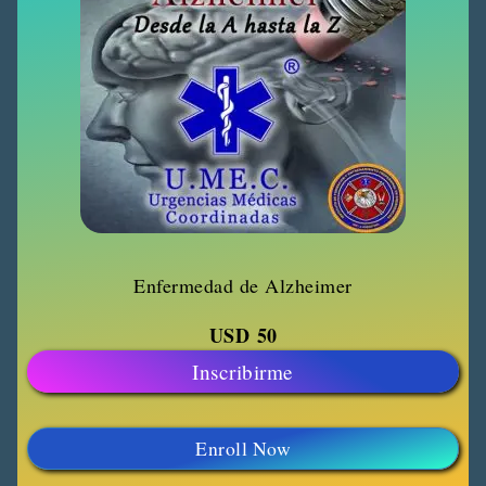
Enfermedad de Alzheimer
USD
50
Inscribirme
Enroll Now