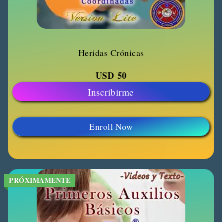
Heridas Crónicas
USD
50
Inscribirme
Enroll Now
PRÓXIMAMENTE