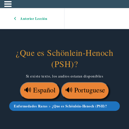
Anterior Lección
¿Que es Schönlein-Henoch
(PSH)?
Si existe texto, los audios estaran disponibles
🔊 Español
🔊 Portuguese
Enfermedades Raras
¿Que es Schönlein-Henoch (PSH)?