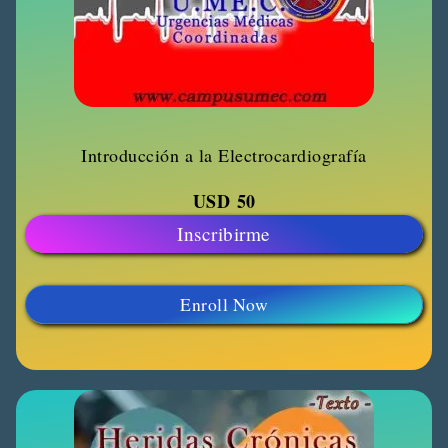
Introducción a la Electrocardiografía
USD
50
Inscribirme
Enroll Now