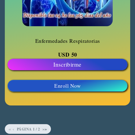
Enfermedades Respiratorias
USD
50
Inscribirme
Enroll Now
«
‹
›
»
PÁGINA
1
/
2